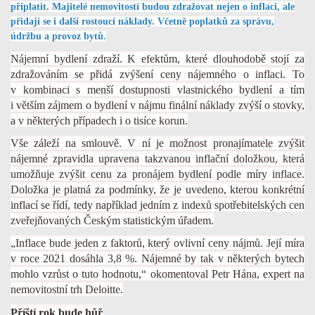
připlatit. Majitelé nemovitostí budou zdražovat nejen o inflaci, ale
přidají se i další rostoucí náklady. Včetně poplatků za správu,
údržbu a provoz bytů.
Nájemní bydlení zdraží. K efektům, které dlouhodobě stojí za
zdražováním se přidá zvýšení ceny nájemného o inflaci. To
v kombinaci s menší dostupnosti vlastnického bydlení a tím
i větším zájmem o bydlení v nájmu finální náklady zvýší o stovky,
a v některých případech i o tisíce korun.
Vše záleží na smlouvě. V ní je možnost pronajímatele zvýšit
nájemné zpravidla upravena takzvanou inflační doložkou, která
umožňuje zvýšit cenu za pronájem bydlení podle míry inflace.
Doložka je platná za podmínky, že je uvedeno, kterou konkrétní
inflací se řídí, tedy například jedním z indexů spotřebitelských cen
zveřejňovaných Českým statistickým úřadem.
„Inflace bude jeden z faktorů, který ovlivní ceny nájmů. Její míra
v roce 2021 dosáhla 3,8 %. Nájemné by tak v některých bytech
mohlo vzrůst o tuto hodnotu,“ okomentoval Petr Hána, expert na
nemovitostní trh Deloitte.
Příští rok bude hůř