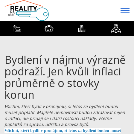
Bydlení v nájmu výrazně
podraží. Jen kvůli inflaci
průměrně o stovky
korun
Všichni, kteří bydlí v pronájmu, si letos za bydlení budou
muset připlatit. Majitelé nemovitostí budou zdražovat nejen
o inflaci, ale přidají se i další rostoucí náklady. Včetně
poplatků za správu, údržbu a provoz bytů.
Všichni, kteří bydlí v pronájmu, si letos za bydlení budou muset