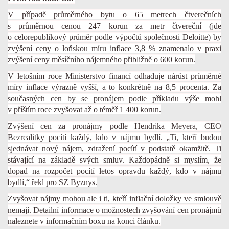
V případě průměrného bytu o 65 metrech čtverečních
s průměrnou cenou 247 korun za metr čtvereční (jde
o celorepublikový průměr podle výpočtů společnosti Deloitte) by
zvýšení ceny o loňskou míru inflace 3,8 % znamenalo v praxi
zvýšení ceny měsíčního nájemného přibližně o 600 korun.
V letošním roce Ministerstvo financí odhaduje nárůst průměrné
míry inflace výrazně vyšší, a to konkrétně na 8,5 procenta. Za
současných cen by se pronájem podle příkladu výše mohl
v příštím roce zvyšovat až o téměř 1 400 korun.
Zvýšení cen za pronájmy podle Hendrika Meyera, CEO
Bezrealitky pocítí každý, kdo v nájmu bydlí. „Ti, kteří budou
sjednávat nový nájem, zdražení pocítí v podstatě okamžitě. Ti
stávající na základě svých smluv. Každopádně si myslím, že
dopad na rozpočet pocítí letos opravdu každý, kdo v nájmu
bydlí,“ řekl pro SZ Byznys.
Zvyšovat nájmy mohou ale i ti, kteří inflační doložky ve smlouvě
nemají. Detailní informace o možnostech zvyšování cen pronájmů
naleznete v informačním boxu na konci článku.