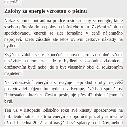
materiálů.
Zálohy za energie vzrostou o pětinu
Nelze zapomenout ani na prudce rostoucí ceny za energie, které
s sebou přinesla druhá polovina loňského roku. Zvýšení záloh na
spotřebovanou energii se sice formálně v ceně nájemného
neprojeví, zcela zásadně ale letos ovlivní celkové náklady na
bydlení.
Zvýšení záloh se v konečné cenovce projeví úplně všem,
nezávisle na tom, zda jde o bydlení v osobním vlastnictví,
družstevním bytě nebo jde o byt vlastněný obcí či soukromým
majitelem.
Na zdražování energií už reaguje například druhý největší
poskytovatel nájemního bydlení v Evropě, švédská společnost
Heimstaden, která v Česku poskytuje přes 42 tisíc nájemních
bytů.
Ten už v listopadu loňského roku své klienty upozorňoval na
turbulentní situaci na trhu energií a doporučil jim, aby si ideálně
už od 1. ledna 2022 sami navýšili své splátky na služby, neboli