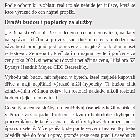
Podle odborníků z oblasti realit to ale nebude jen inflace, která se
letos výrazně do cen nájmů propíše.
Dražší budou i poplatky za služby
„Je třeba si uvědomit, že s ohledem na cenu nemovitostí, náklady
na správu, údržbu a provoz jsou dnešní ceny s ohledem na
návratnost pronájmů podhodnocené a majitelé to budou muset
reflektovat. Zejména ti, kteří dají do nájmu bydlení pořízené za
ceny roku 2021, si nemohou dovolit netlačit na cenu,“ říká pro SZ
Byznys Hendrik Meyer, CEO Bezrealitky.
Výhodu tak budou mít nájemci v bytech, které majitelé kupovali
dříve a mají například výrazně nižší hypotéky. Ti budou chtít
zdražováním většinou pokrýt jen rostoucí náklady, nikoli rostoucí
hodnotu jejich nemovitosti.
Co se týká cen za služby, na téměř dvojnásobek zdražil například
v Praze svoz odpadu. Problém je kvůli dlouhodobě chybějícím
pracovníkům ale také s cenami úklidů v bytových domech nebo
úpravou zeleně. Více peněz bude podle serveru Bezrealitky třeba
odvádět také do fondů oprav, protože roste cena prací i stavebních