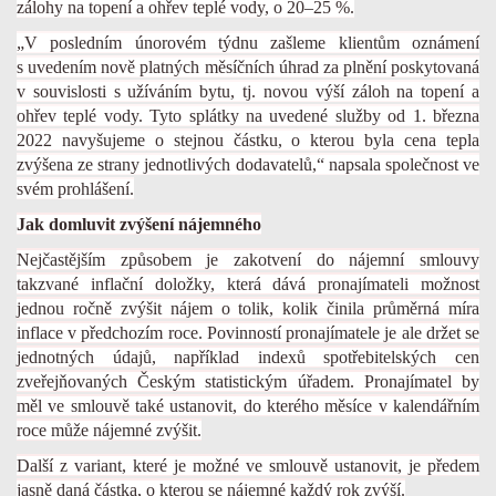
zálohy na topení a ohřev teplé vody, o 20–25 %.
„V posledním únorovém týdnu zašleme klientům oznámení
s uvedením nově platných měsíčních úhrad za plnění poskytovaná
v souvislosti s užíváním bytu, tj. novou výší záloh na topení a
ohřev teplé vody. Tyto splátky na uvedené služby od 1. března
2022 navyšujeme o stejnou částku, o kterou byla cena tepla
zvýšena ze strany jednotlivých dodavatelů,“ napsala společnost ve
svém prohlášení.
Jak domluvit zvýšení nájemného
Nejčastějším způsobem je zakotvení do nájemní smlouvy
takzvané inflační doložky, která dává pronajímateli možnost
jednou ročně zvýšit nájem o tolik, kolik činila průměrná míra
inflace v předchozím roce. Povinností pronajímatele je ale držet se
jednotných údajů, například indexů spotřebitelských cen
zveřejňovaných Českým statistickým úřadem. Pronajímatel by
měl ve smlouvě také ustanovit, do kterého měsíce v kalendářním
roce může nájemné zvýšit.
Další z variant, které je možné ve smlouvě ustanovit, je předem
jasně daná částka, o kterou se nájemné každý rok zvýší.